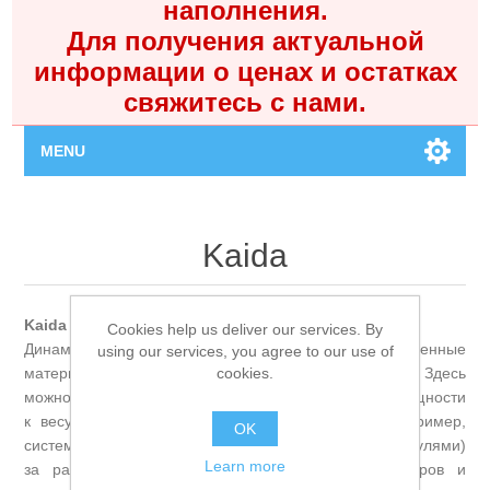
наполнения.
Для получения актуальной
информации о ценах и остатках
свяжитесь с нами.
MENU
Главная
Kaida
Каталог
Kaida — Агрессивный прогресс.
Cookies help us deliver our services. By
Контакты
Динамичный бренд, который быстро внедряет современные
using our services, you agree to our use of
cookies.
материалы и конструкции, делая их доступными. Здесь
Личный кабинет
можно найти удилища с отличным соотношением мощности
к весу и катушки с интересными решениями (например,
OK
системами дальнего заброса или облегчёнными шпулями)
Поиск
Learn more
за разумные деньги. Выбор для экспериментаторов и