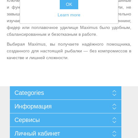
Ключевая философия Maximus — предлагать продуманные
OK
и функциональные решения для разных видов ловли, не
завышая цену за громкое имя. Компания внимательно
Learn more
изучает потребности рыболовов, чтобы каждый спиннинг,
Товары для рыбалки
фидер или поплавочное удилище Maximus было удобным,
сбалансированным и безотказным в работе.
Выбирая Maximus, вы получаете надёжного помощника,
созданного для настоящей рыбалки — без компромиссов в
качестве и лишней сложности.
Categories
Информация
Аксессуары для лодок
Карта сайта
Сервисы
Доставка и возврат
Уведомление о конфиденциальности
Поиск
Личный кабинет
Пользовательское соглашение
Новости