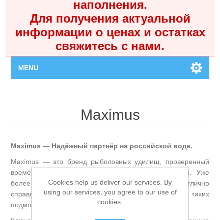
наполнения.
Для получения актуальной
информации о ценах и остатках
свяжитесь с нами.
MENU
Главная
Maximus
Каталог
Maximus — Надёжный партнёр на российской воде.
Контакты
Maximus — это бренд рыболовных удилищ, проверенный
временем и доверием рыболовов по всей России. Уже
Личный кабинет
Cookies help us deliver our services. By
более 15 лет бренд создаёт снасти, которые отлично
using our services, you agree to our use of
справляются с задачами в реальных условиях — от тихих
cookies.
Поиск
подмосковных прудов до суровых рек Севера.