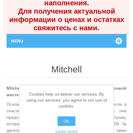
наполнения.
Для получения актуальной
информации о ценах и остатках
свяжитесь с нами.
MENU
Главная
Mitchell
Каталог
Mitchell — французская легенда, родившаяся в часовой
Контакты
Cookies help us deliver our services. By
мастерской и перевернувшая мир рыбалки.
using our services, you agree to our use of
Основанная часовыми мастерами, компания привнесла в
cookies.
Личный кабинет
снасти швейцарскую точность. В конце 1940-х они
представили первую серийную безынерционную катушку,
OK
Поиск
которая позже получила культовое название Mitchell 300. За
десятилетия было продано более 30 миллионов таких
Learn more