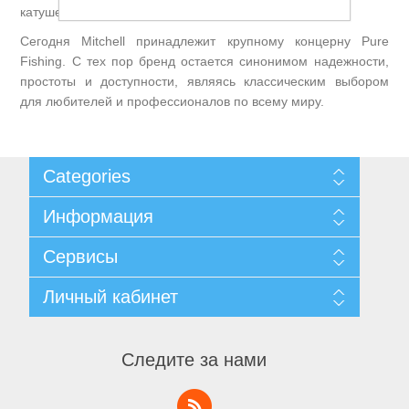
катушек.
Сегодня Mitchell принадлежит крупному концерну Pure
Fishing. С тех пор бренд остается синонимом надежности,
Товары для рыбалки
простоты и доступности, являясь классическим выбором
для любителей и профессионалов по всему миру.
Categories
Информация
Карта сайта
Сервисы
Доставка и возврат
Уведомление о конфиденциальности
Поиск
Личный кабинет
Пользовательское соглашение
Новости
О нас
Блог
Личный кабинет
Контакты
Аксессуары для лодок
Последние
Заказы
Следите за нами
Список сравнения
Адреса
Новинки
Корзины
Список пожеланий