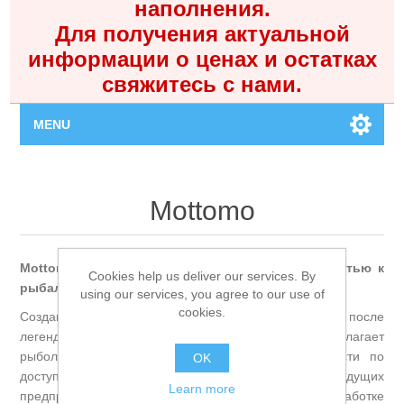
наполнения.
Для получения актуальной
информации о ценах и остатках
свяжитесь с нами.
MENU
Главная
Mottomo
Каталог
Mottomo — российский бренд, рождённый страстью к
Контакты
Cookies help us deliver our services. By
рыбалке и вдохновением природой Камчатки.
using our services, you agree to our use of
cookies.
Созданный энтузиастами компании «Угра Спорт» после
Личный кабинет
легендарной экспедиции 2011 года, Mottomo предлагает
рыболовам функциональные и качественные снасти по
OK
Поиск
доступной цене. Производство размещено на ведущих
Learn more
предприятиях Японии, Китая и России, а в разработке