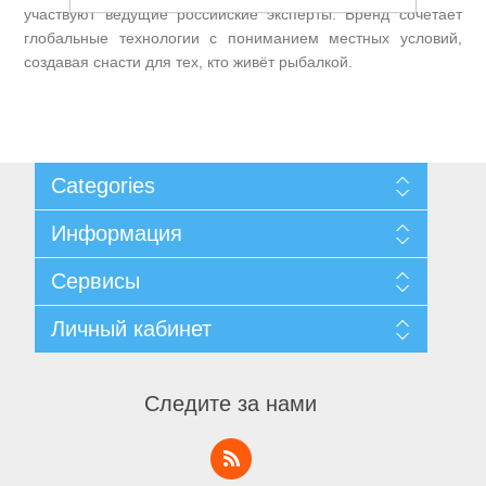
участвуют ведущие российские эксперты. Бренд сочетает
глобальные технологии с пониманием местных условий,
создавая снасти для тех, кто живёт рыбалкой.
Товары для рыбалки
Categories
Информация
Карта сайта
Сервисы
Доставка и возврат
Уведомление о конфиденциальности
Поиск
Личный кабинет
Пользовательское соглашение
Новости
О нас
Блог
Личный кабинет
Контакты
Последние
Заказы
Следите за нами
Аксессуары для лодок
Список сравнения
Адреса
Новинки
Корзины
Список пожеланий
Заявка на аккаунт поставщика