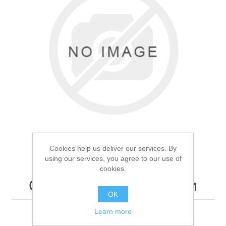
Товары для рыбалки
Cookies help us deliver our services. By
using our services, you agree to our use of
cookies.
Столик для лодки Мини
Аксессуары для лодок
OK
Learn more
Столик для лодки Мини