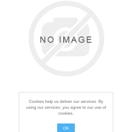
Товары для рыбалки
Cookies help us deliver our services. By
using our services, you agree to our use of
Аксессуары для лодок
cookies.
Столик для лодки с
газлифтом без
OK