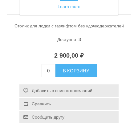
удочкодержателей
Learn more
Столик для лодки с газлифтом без удочкодержателей
Доступно:
3
2 900,00 ₽
Спасательные средства
В КОРЗИНУ
Добавить в список пожеланий
Сравнить
Сообщить другу