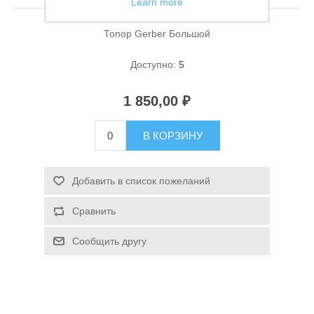
Learn more
Топор Gerber Большой
Доступно:
5
1 850,00 ₽
Спасательные средства
В КОРЗИНУ
Добавить в список пожеланий
Сравнить
Сообщить другу