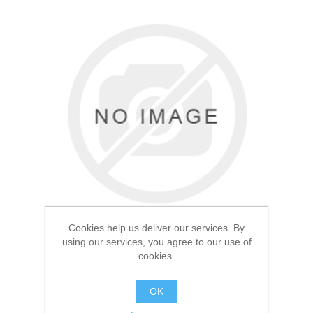
Товары для рыбалки
Cookies help us deliver our services. By
using our services, you agree to our use of
cookies.
Аксессуары для лодок
OK
Топор Gerber Большой